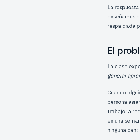
La respuesta 
enseñamos es
respaldada p
El prob
La clase expo
generar apre
Cuando algui
persona asien
trabajo: alr
en una seman
ninguna canti