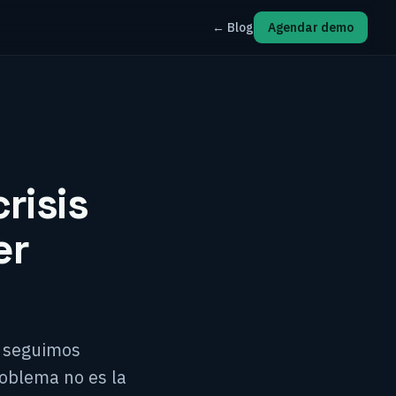
← Blog
Agendar demo
risis
er
é seguimos
oblema no es la