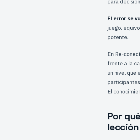
para decisione
El error se v
juego, equiv
potente.
En Re-conect
frente a la c
un nivel que
participantes
El conocimien
Por qué
lecció