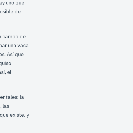
hay uno que
osible de
un campo de
mar una vaca
os. Así que
quiso
sí, el
ntales: la
, las
ue existe, y