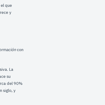
 el que
rece y
formación
con
siva. La
ace su
erca del 90%
 siglo, y