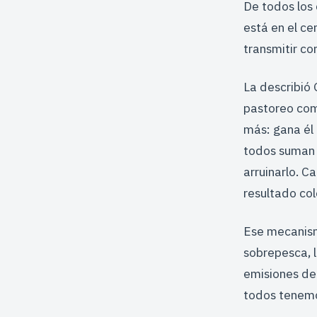
De todos los
está en el ce
transmitir co
La describió
pastoreo com
más: gana él 
todos suman 
arruinarlo. C
resultado col
Ese mecanism
sobrepesca, l
emisiones de
todos tenemos