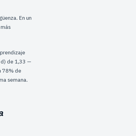
güenza. En un
e más
aprendizaje
s d) de 1,33 —
un 78% de
isma semana.
a