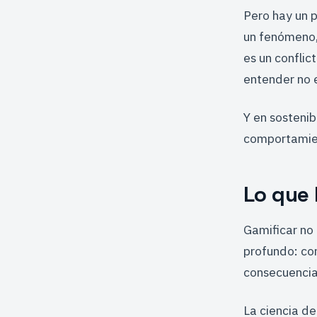
Pero hay un 
un fenómeno
es un conflic
entender no 
Y en sosteni
comportamien
Lo que 
Gamificar no 
profundo: con
consecuencia
La ciencia d