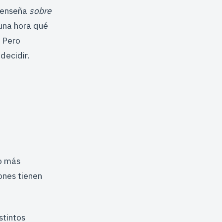
l enseña
sobre
 una hora qué
. Pero
decidir.
go más
ones tienen
stintos