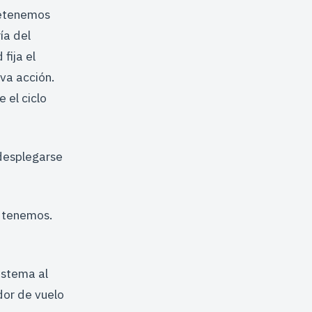
retenemos
ía del
fija el
va acción.
 el ciclo
 desplegarse
 tenemos.
istema al
dor de vuelo