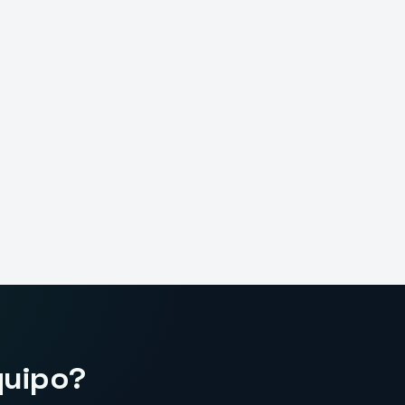
a)
bajo presión. Eso no se enseña escuchando.
quipo?