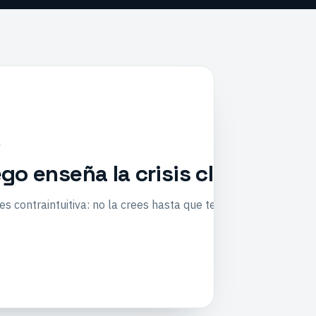
a
go enseña la crisis climática m
s contraintuitiva: no la crees hasta que te pasa. Cómo un simu