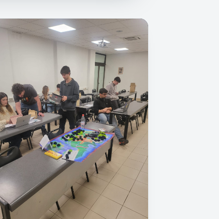
 para cumplir con NIIF S2
. Pero reportar no es lo mismo que entender. Así cierra la brech
os que lo prueban.