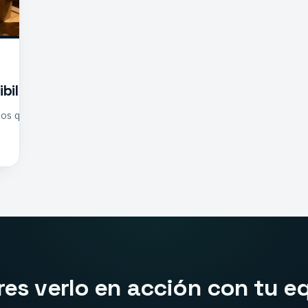
ibilidad no cambia decisiones (y qué sí funcion
os que el comportamiento cambie. Pero la decisión real ocurre 
res verlo en acción con tu e