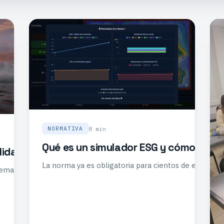
8 min
NORMATIVA
Qué es un simulador ESG y cómo usarlo
lidad no sirve para nada
La norma ya es obligatoria para cientos de empresas
emana. La historia de la sala que llegó a 555 ppm — y los númer